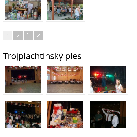
1
2
Trojplachtinský ples