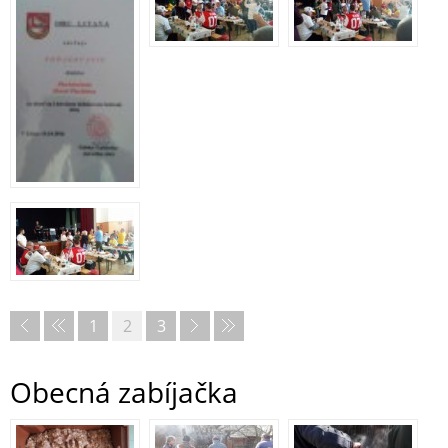
1
2
3
Obecná zabíjačka