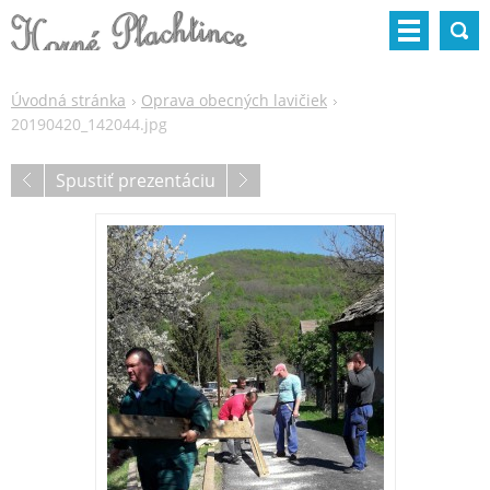
Úvodná stránka
Oprava obecných lavičiek
20190420_142044.jpg
Spustiť prezentáciu