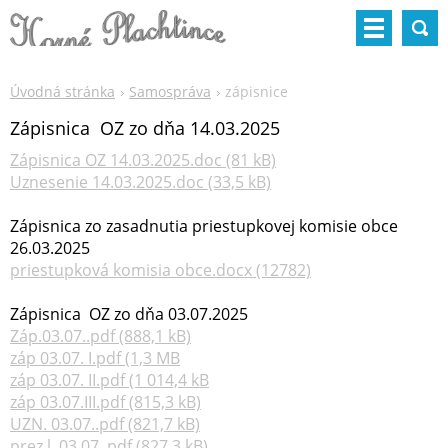
Úvodná stránka
Samospráva
zápisnice
Zápisnica OZ zo dňa 14.03.2025
Zápisnica OZ 14.03.2025.doc (81 kB)
Uznesenie 14.03.2025.doc (33,5 kB)
Zápisnica zo zasadnutia priestupkovej komisie obce
26.03.2025
priestupková komisia obce.docx (12782)
Zápisnica OZ zo dňa 03.07.2025
Záp.03.07..pdf (888,1 kB)
záp 03.07. I.pdf (1,3 MB
záp 03.07. II.pdf (1 014,4 kB
záp 03.07.III.pdf (815,3 kB)
UZN. 03.07..pdf (821,7 kB)
prez.l. 03,07,.pdf (827,3 kB)