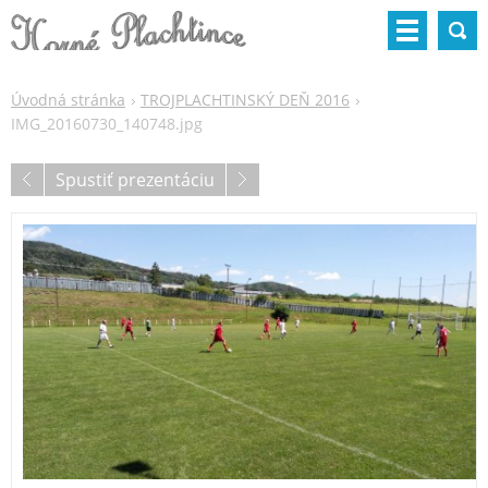
Úvodná stránka
TROJPLACHTINSKÝ DEŇ 2016
IMG_20160730_140748.jpg
Spustiť prezentáciu