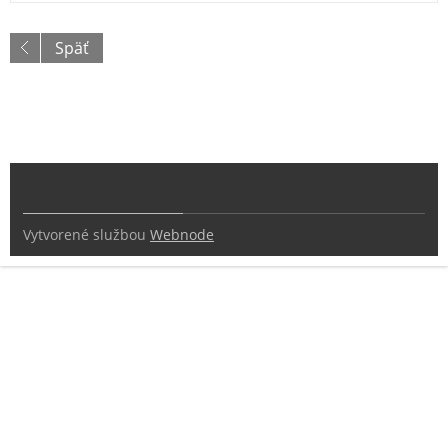
Späť
Vytvorené službou
Webnode