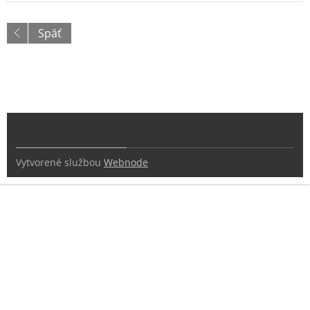
Späť
Vytvorené službou
Webnode