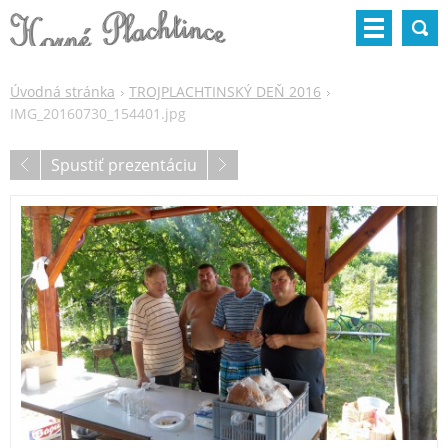
Úvodná stránka
TROJPLACHTINSKÝ DEŇ 2016
IMG_20160730_154401.jpg
Spustiť prezentáciu