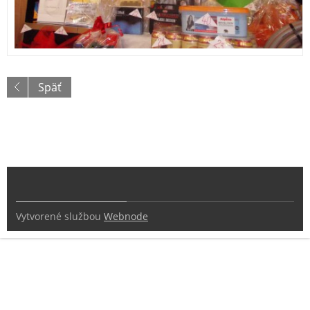
Späť
Vytvorené službou
Webnode