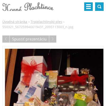
Úvodná stránka
Trojplachtinský ples
550321_567259946619431_2095113003_n.jpg
Spustiť prezentáciu