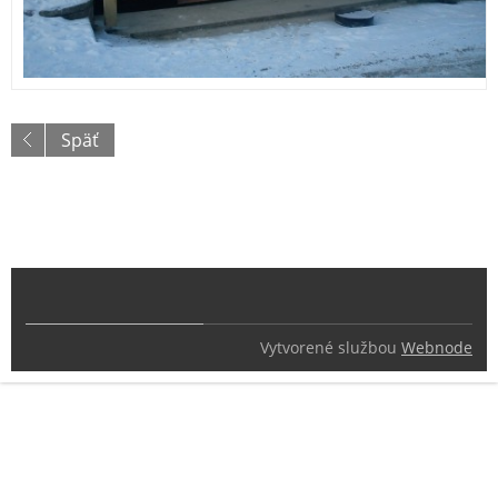
Späť
Vytvorené službou
Webnode