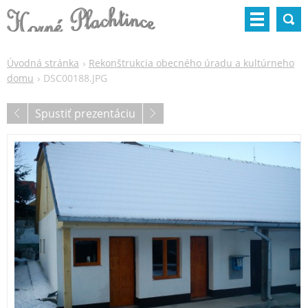
Úvodná stránka
Rekonštrukcia obecného úradu a kultúrneho
domu
DSC00188.JPG
Spustiť prezentáciu