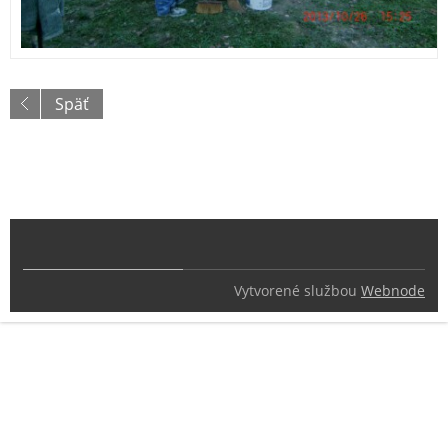
Späť
Vytvorené službou
Webnode