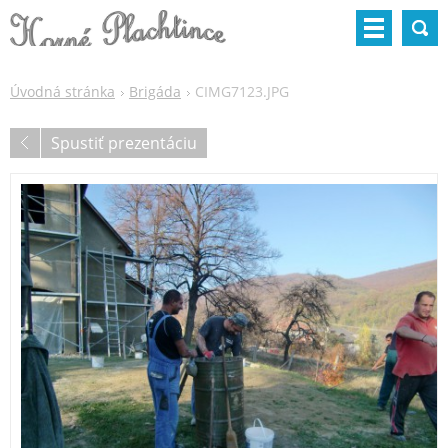
Úvodná stránka
Brigáda
CIMG7123.JPG
Spustiť prezentáciu