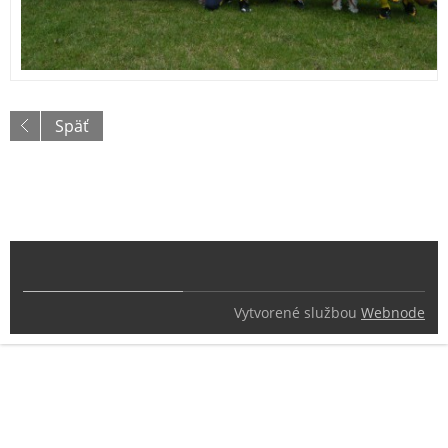
Späť
Vytvorené službou
Webnode