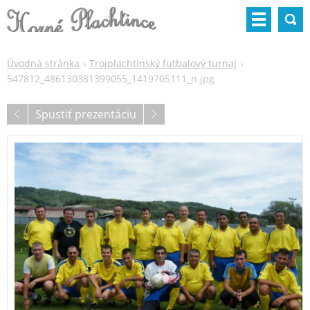
Úvodná stránka
Trojplachtinský futbalový turnaj
547812_486130381399055_1419705111_n.jpg
Spustiť prezentáciu