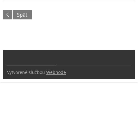
Späť
Vytvorené službou
Webnode