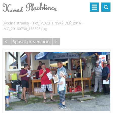
Úvodná stránka
TROJPLACHTINSKÝ DEŇ 2016
IMG_20160730_185303.jpg
Spustiť prezentáciu